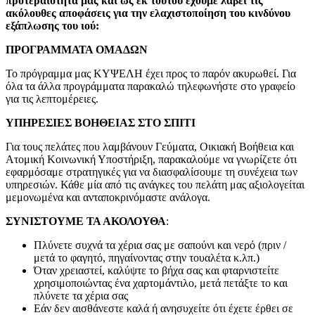
προτεραιότητα μας και ως εκ τούτου έχουμε λάβει τις
ακόλουθες αποφάσεις για την ελαχιστοποίηση του κινδύνου
εξάπλωσης του ιού:
ΠΡΟΓΡΑΜΜΑΤΑ ΟΜΑΔΩΝ
Το πρόγραμμα μας ΚΥΨΕΛΗ έχει προς το παρόν ακυρωθεί. Για
όλα τα άλλα προγράμματα παρακαλώ τηλεφωνήστε στο γραφείο
για τις λεπτομέρειες.
ΥΠΗ
ΡΕΣΙΕΣ ΒΟΗΘΕΙΑΣ ΣΤΟ ΣΠΙΤΙ
Για τους πελάτες που λαμβάνουν Γεύματα, Οικιακή Βοήθεια και
Ατομική Κοινωνική Υποστήριξη, παρακαλούμε να γνωρίζετε ότι
εφαρμόσαμε στρατηγικές για να διασφαλίσουμε τη συνέχεια των
υπηρεσιών. Κάθε μία από τις ανάγκες του πελάτη μας αξιολογείται
μεμονωμένα και ανταποκρινόμαστε ανάλογα.
ΣΥΝΙΣΤΟΥΜΕ ΤΑ ΑΚΟΛΟΥΘΑ
:
Πλύνετε συχνά τα χέρια σας με σαπούνι και νερό (πριν /
μετά το φαγητό, πηγαίνοντας στην τουαλέτα κ.λπ.)
Όταν χρειαστεί, καλύψτε το βήχα σας και φταρνιστείτε
χρησιμοποιώντας ένα χαρτομάντιλο, μετά πετάξτε το και
πλύνετε τα χέρια σας
Εάν δεν αισθάνεστε καλά ή ανησυχείτε ότι έχετε έρθει σε