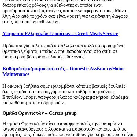
διαφορετικούς ρόλους για εθελοντές οι οποίοι είναι
προσαρμοσμένοι στις ανάγκες και τα ενδιαφέροντά τους. Μόνο
λίγη ώρα από το χρόνο σας είναι αρκετή για να κάνει τη διαφορά
στη ζωή κάποιων ανθρώπων.
Υπηρεσία Ελληνικών Γευμάτων – Greek Meals Service
Πρόκειται για πολιτιστικά κατάλληλα και καλά ισορροπημένα
θρεπτικά γεύματα 3 πιάτων, που παραδίδονται στο σπίτι σε
καθημερινή βάση από φιλικούς εθελοντές.
Καθαριότητα/μικροεπισκευές – Domestic Assistance/Home
Maintenance
Η οικιακή βοήθεια συμπεριλαμβάνει κάποιες βασικές δουλειές
όπως σκούπισμα, σφουγγάρισμα και καθάρισμα μπάνιου.
Επιπλέον, μπορεί να αφορά ελαφρό καθάρισμα κήπου, κλάδεμα
και καθάρισμα των υδρορροών.
Ομάδα Φροντιστών – Carers group
Η ομάδα Φροντιστών δίνει στους φροντιστές την ευκαιρία να
κάνουν καινούργιους φίλους και να μοιραστούν κάποιες από τις
εμπειρίες τους, όπως επίσης και να μάθουν για υπηρεσίες που είναι