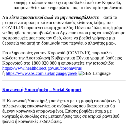
επαφή με κάποιον που έχει προσβληθεί από τον Κορονοϊό,
απομονωθείτε και ενημερώστε μας το συντομότερο δυνατό.
Να είστε προσεκτικοί αλλά να μην πανικοβάλλεστε
– αυτά τα
μέτρα είναι προληπτικά και ο συνολικός κίνδυνος λήψης του
COVID-19 παραμένει ακόμη χαμηλός. Πάνω απ’ όλα, σας ζητάμε
να θυμηθείτε τη συμβουλή του Αρχιεπισκόπου μας να «αυξήσουμε
τις προσευχές μας προς τον Θεό, ώστε να βρεθεί γρήγορα μια
θεραπεία για αυτή τη δοκιμασία που περνάει ο πλανήτης μας».
Για πληροφορίες για τον Κορονοϊό (COVID-19), παρακαλώ
καλέστε την Αυστραλιανή Κυβερνητική Εθνική γραμμή βοήθειας
Κορονοϊού στο 1800 020 080 ή επισκεφτείτε την ιστοσελίδα:
https://www.healthdirect.gov.au/coronavirus
ή
https://www.sbs.com.au/language/greek
Κοινωνική Υποστήριξη – Social Support
Η Κοινωνική Υποστήριξη παρέχεται με τη μορφή επισκέψεων ή
τηλεφωνικής επικοινωνίας σε ανθρώπους που διαφορετικά θα
έμεναν κοινωνικά απομονωμένοι. Επίσης βοηθάει άτομα με
κινητικές δυσκολίες στις μετακινήσεις τους σε ιατρικά ραντεβού,
ψώνια ή κοινωνικές εκδηλώσεις.