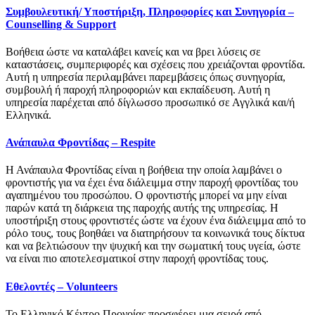
Συμβουλευτική/ Υποστήριξη, Πληροφορίες και Συνηγορία –
Counselling & Support
Βοήθεια ώστε να καταλάβει κανείς και να βρει λύσεις σε
καταστάσεις, συμπεριφορές και σχέσεις που χρειάζονται φροντίδα.
Αυτή η υπηρεσία περιλαμβάνει παρεμβάσεις όπως συνηγορία,
συμβουλή ή παροχή πληροφοριών και εκπαίδευση. Αυτή η
υπηρεσία παρέχεται από δίγλωσσο προσωπικό σε Αγγλικά και/ή
Ελληνικά.
Ανάπαυλα Φροντίδας – Respite
Η Ανάπαυλα Φροντίδας είναι η βοήθεια την οποία λαμβάνει ο
φροντιστής για να έχει ένα διάλειμμα στην παροχή φροντίδας του
αγαπημένου του προσώπου. Ο φροντιστής μπορεί να μην είναι
παρών κατά τη διάρκεια της παροχής αυτής της υπηρεσίας. Η
υποστήριξη στους φροντιστές ώστε να έχουν ένα διάλειμμα από το
ρόλο τους, τους βοηθάει να διατηρήσουν τα κοινωνικά τους δίκτυα
και να βελτιώσουν την ψυχική και την σωματική τους υγεία, ώστε
να είναι πιο αποτελεσματικοί στην παροχή φροντίδας τους.
Εθελοντές – Volunteers
Το Ελληνικό Κέντρο Προνοίας προσφέρει μια σειρά από